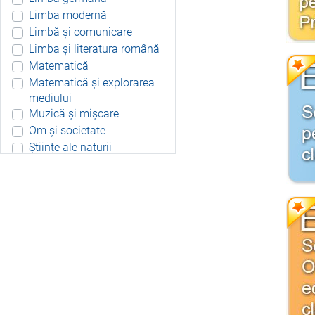
Limba modernă
Limbă și comunicare
Limba și literatura română
Matematică
Matematică și explorarea
mediului
Muzică și mișcare
Om și societate
Științe ale naturii
Aplicație Android
Include resurse didactice
Include soft educațional
Integrat
Joc 3D