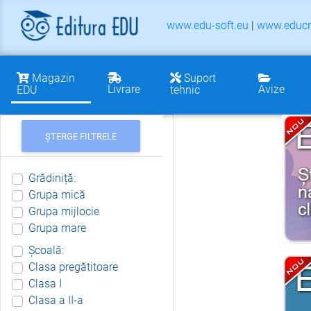
www.edu-soft.eu
|
www.educr
Magazin
Suport
Livrare
Avize
EDU
tehnic
ȘTERGE FILTRELE
Grădiniță:
Grupa mică
Grupa mijlocie
Grupa mare
Școală:
Clasa pregătitoare
Clasa I
Clasa a II-a