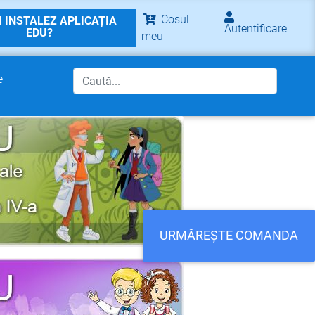
Cosul
 INSTALEZ APLICAȚIA
Autentificare
EDU?
meu
e
URMĂREȘTE COMANDA