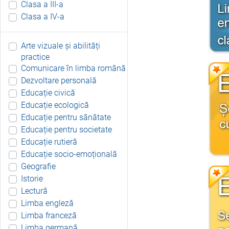
Clasa a III-a
Clasa a IV-a
Arte vizuale și abilități
practice
Comunicare în limba română
Dezvoltare personală
Educație civică
Educație ecologică
Educație pentru sănătate
Educație pentru societate
Educație rutieră
Educație socio-emoțională
Geografie
Istorie
Lectură
Limba engleză
Limba franceză
Limba germană