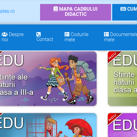
MAPA CADRULUI
CUM
ates.ro
DIDACTIC
Despre
Codurile
Documentel
Contact
noi
mele
mele