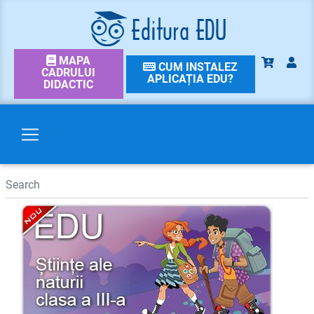
MAPA
CUM INSTALEZ
CADRULUI
APLICAȚIA EDU?
DIDACTIC