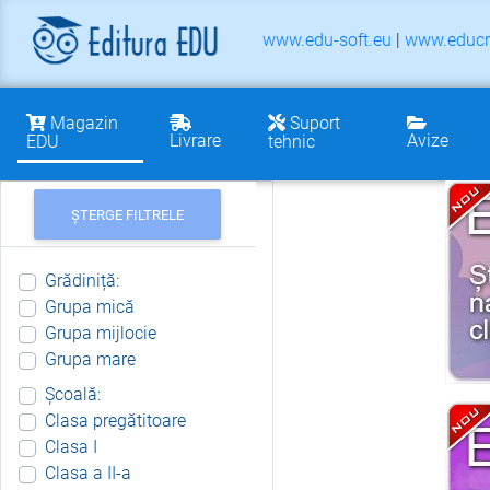
www.edu-soft.eu
|
www.educr
Magazin
Suport
Livrare
Avize
EDU
tehnic
ȘTERGE FILTRELE
Grădiniță:
Grupa mică
Grupa mijlocie
Grupa mare
Școală:
Clasa pregătitoare
Clasa I
Clasa a II-a