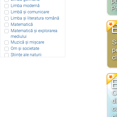
Limba modernă
Limbă și comunicare
Limba și literatura română
Matematică
Matematică și explorarea
mediului
Muzică și mișcare
Om și societate
Științe ale naturii
Aplicație Android
Include resurse didactice
Include soft educațional
Integrat
Joc 3D