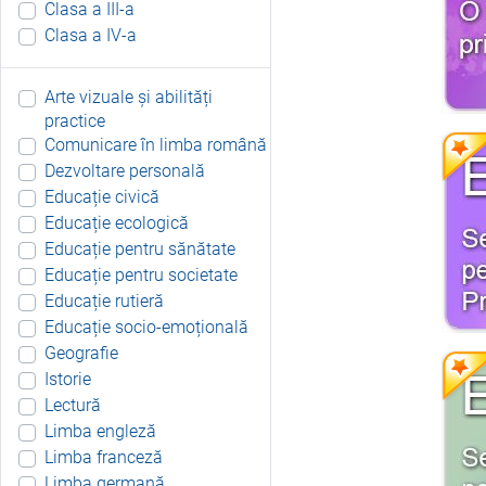
Clasa a III-a
Clasa a IV-a
Arte vizuale și abilități
practice
Comunicare în limba română
Dezvoltare personală
Educație civică
Educație ecologică
Educație pentru sănătate
Educație pentru societate
Educație rutieră
Educație socio-emoțională
Geografie
Istorie
Lectură
Limba engleză
Limba franceză
Limba germană