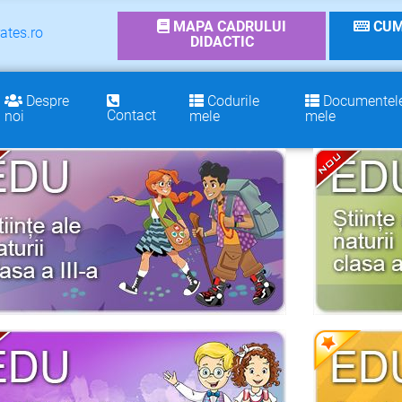
MAPA CADRULUI
CUM
ates.ro
DIDACTIC
Despre
Codurile
Documentel
Contact
noi
mele
mele