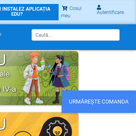
Cosul
 INSTALEZ APLICAȚIA
Autentificare
EDU?
meu
e
URMĂREȘTE COMANDA