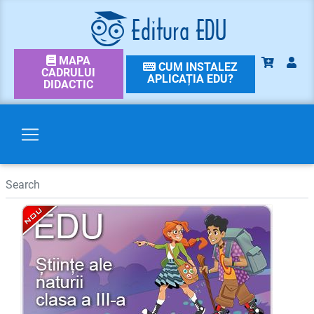
MAPA
CUM INSTALEZ
CADRULUI
APLICAȚIA EDU?
DIDACTIC