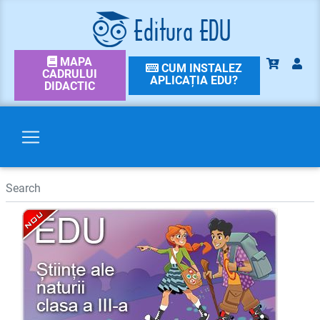
MAPA
CUM INSTALEZ
CADRULUI
APLICAȚIA EDU?
DIDACTIC