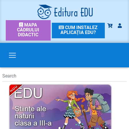
MAPA
CUM INSTALEZ
CADRULUI
APLICAȚIA EDU?
DIDACTIC