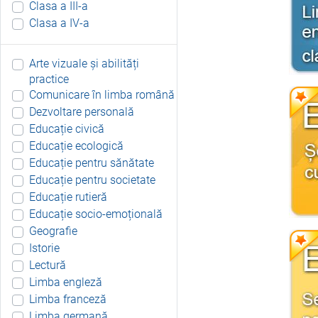
Clasa a III-a
Clasa a IV-a
Arte vizuale și abilități
practice
Comunicare în limba română
Dezvoltare personală
Educație civică
Educație ecologică
Educație pentru sănătate
Educație pentru societate
Educație rutieră
Educație socio-emoțională
Geografie
Istorie
Lectură
Limba engleză
Limba franceză
Limba germană