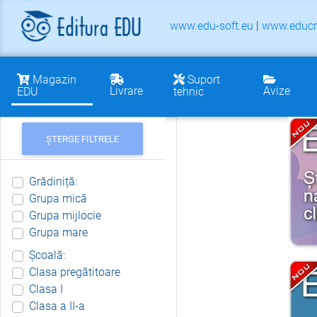
www.edu-soft.eu
|
www.educr
Magazin
Suport
Livrare
Avize
EDU
tehnic
ȘTERGE FILTRELE
Grădiniță:
Grupa mică
Grupa mijlocie
Grupa mare
Școală:
Clasa pregătitoare
Clasa I
Clasa a II-a