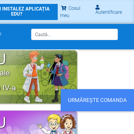
Cosul
 INSTALEZ APLICAȚIA
Autentificare
EDU?
meu
e
URMĂREȘTE COMANDA