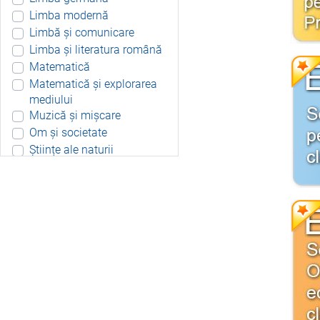
Limba modernă
Limbă și comunicare
Limba și literatura română
Matematică
Matematică și explorarea
mediului
Muzică și mișcare
Om și societate
Științe ale naturii
Aplicație Android
Include resurse didactice
Include soft educațional
Integrat
Joc 3D