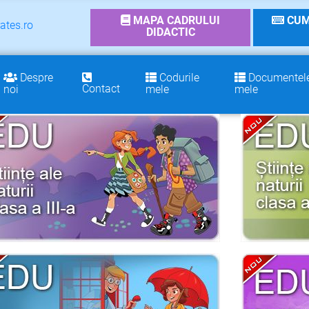
MAPA CADRULUI
CUM
ates.ro
DIDACTIC
Despre
Codurile
Documentel
Contact
noi
mele
mele