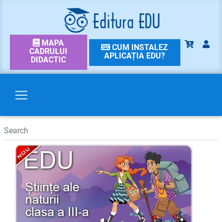
MAPA
CUM INSTALEZ
CADRULUI
APLICAȚIA EDU?
DIDACTIC