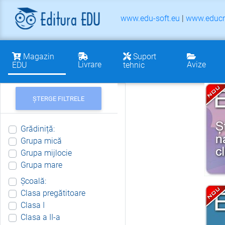
www.edu-soft.eu
|
www.educr
Magazin
Suport
Livrare
Avize
EDU
tehnic
ȘTERGE FILTRELE
Grădiniță:
Grupa mică
Grupa mijlocie
Grupa mare
Școală:
Clasa pregătitoare
Clasa I
Clasa a II-a