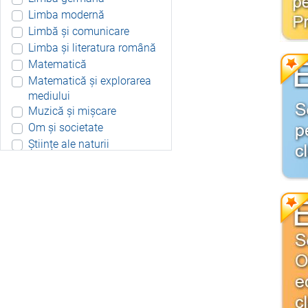
Limba modernă
Limbă și comunicare
Limba și literatura română
Matematică
Matematică și explorarea
mediului
Muzică și mișcare
Om și societate
Științe ale naturii
Aplicație Android
Include resurse didactice
Include soft educațional
Integrat
Joc 3D