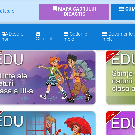
MAPA CADRULUI
CUM
ates.ro
DIDACTIC
Despre
Codurile
Documentel
Contact
noi
mele
mele