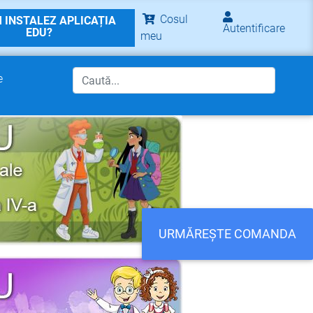
Cosul
 INSTALEZ APLICAȚIA
Autentificare
EDU?
meu
e
URMĂREȘTE COMANDA