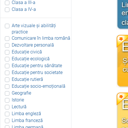
Clasa a III-a
Clasa a IV-a
Arte vizuale și abilități
practice
Comunicare în limba română
Dezvoltare personală
Educație civică
Educație ecologică
Educație pentru sănătate
Educație pentru societate
Educație rutieră
Educație socio-emoțională
Geografie
Istorie
Lectură
Limba engleză
Limba franceză
Limba germană