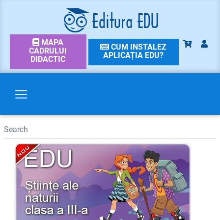
MAPA
CUM INSTALEZ
CADRULUI
APLICAȚIA EDU?
DIDACTIC