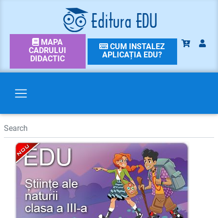
MAPA
CUM INSTALEZ
CADRULUI
APLICAȚIA EDU?
DIDACTIC