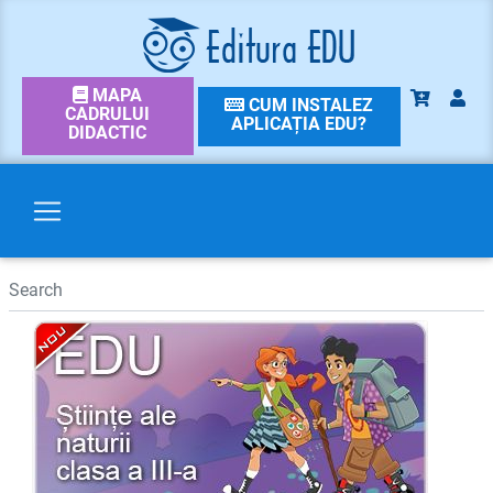
MAPA
CUM INSTALEZ
CADRULUI
APLICAȚIA EDU?
DIDACTIC