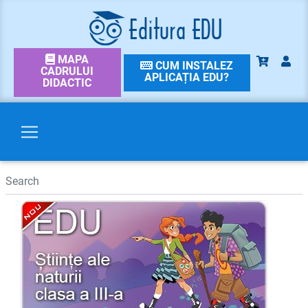
MAPA
CUM INSTALEZ
CADRULUI
APLICAȚIA EDU?
DIDACTIC