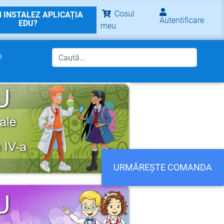
Cosul
 INSTALEZ APLICAȚIA
Autentificare
EDU?
meu
e
URMĂREȘTE COMANDA