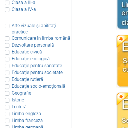
Clasa a III-a
Clasa a IV-a
Arte vizuale și abilități
practice
Comunicare în limba română
Dezvoltare personală
Educație civică
Educație ecologică
Educație pentru sănătate
Educație pentru societate
Educație rutieră
Educație socio-emoțională
Geografie
Istorie
Lectură
Limba engleză
Limba franceză
Limba germană