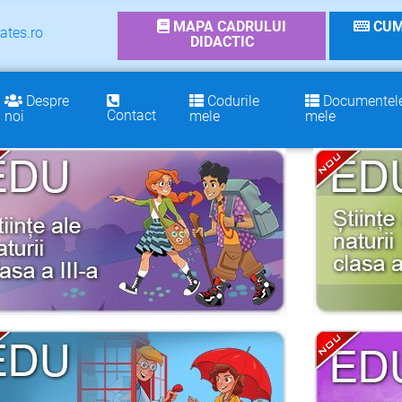
MAPA CADRULUI
CUM
ates.ro
DIDACTIC
Despre
Codurile
Documentel
Contact
noi
mele
mele