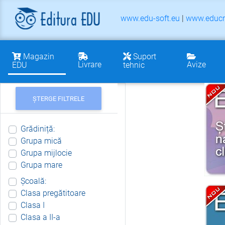
www.edu-soft.eu
|
www.educr
Magazin
Suport
Livrare
Avize
EDU
tehnic
ȘTERGE FILTRELE
Grădiniță:
Grupa mică
Grupa mijlocie
Grupa mare
Școală:
Clasa pregătitoare
Clasa I
Clasa a II-a