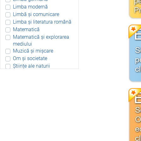
Limba modernă
Limbă și comunicare
Limba și literatura română
Matematică
Matematică și explorarea
mediului
Muzică și mișcare
Om și societate
Științe ale naturii
Aplicație Android
Include resurse didactice
Include soft educațional
Integrat
Joc 3D