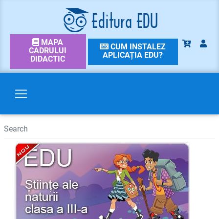
MAPA
CUM INSTALEZ
CADRULUI
APLICAȚIA EDU?
DIDACTIC