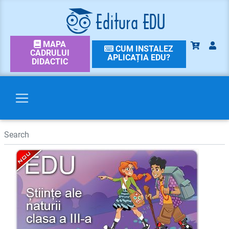
MAPA
CUM INSTALEZ
CADRULUI
APLICAȚIA EDU?
DIDACTIC