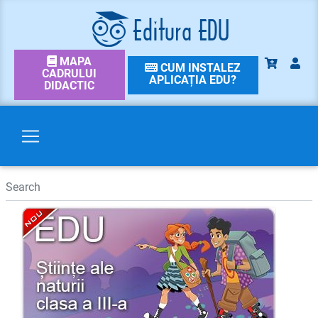
MAPA
CUM INSTALEZ
CADRULUI
APLICAȚIA EDU?
DIDACTIC