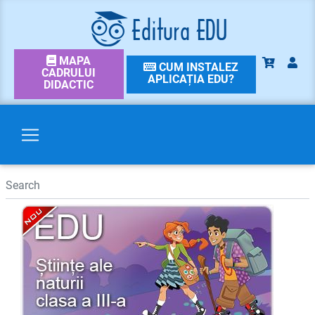
MAPA
CUM INSTALEZ
CADRULUI
APLICAȚIA EDU?
DIDACTIC