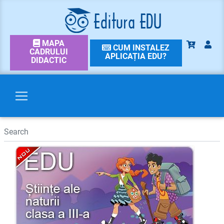
MAPA
CUM INSTALEZ
CADRULUI
APLICAȚIA EDU?
DIDACTIC