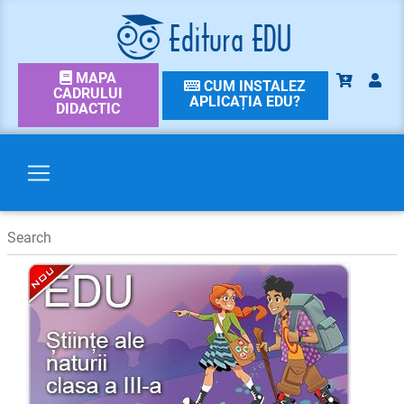
MAPA
CUM INSTALEZ
CADRULUI
APLICAȚIA EDU?
DIDACTIC