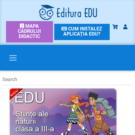
MAPA
CUM INSTALEZ
CADRULUI
APLICAȚIA EDU?
DIDACTIC