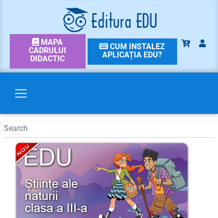
MAPA
CUM INSTALEZ
CADRULUI
APLICAȚIA EDU?
DIDACTIC