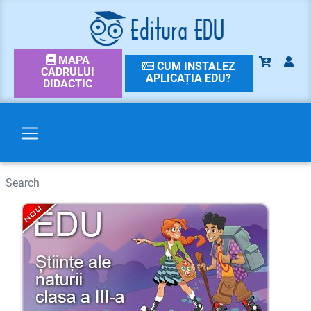
MAPA
CUM INSTALEZ
CADRULUI
APLICAȚIA EDU?
DIDACTIC