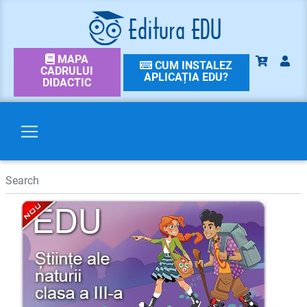
MAPA
CUM INSTALEZ
CADRULUI
APLICAȚIA EDU?
DIDACTIC