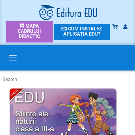
MAPA
CUM INSTALEZ
CADRULUI
APLICAȚIA EDU?
DIDACTIC