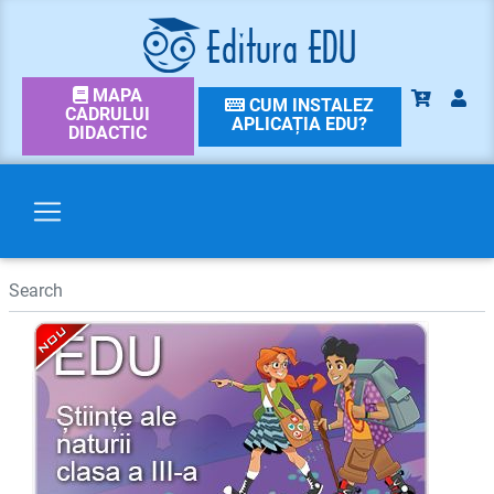
MAPA
CUM INSTALEZ
CADRULUI
APLICAȚIA EDU?
DIDACTIC