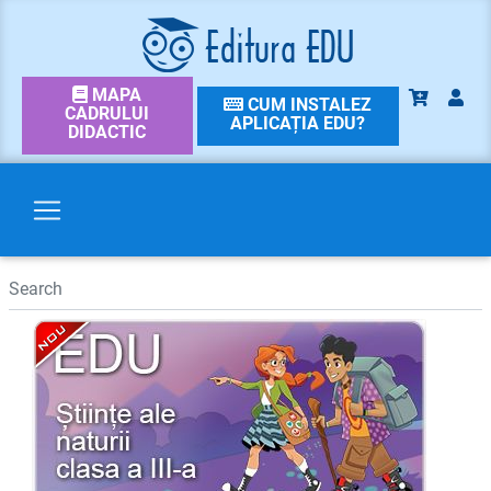
MAPA
CUM INSTALEZ
CADRULUI
APLICAȚIA EDU?
DIDACTIC