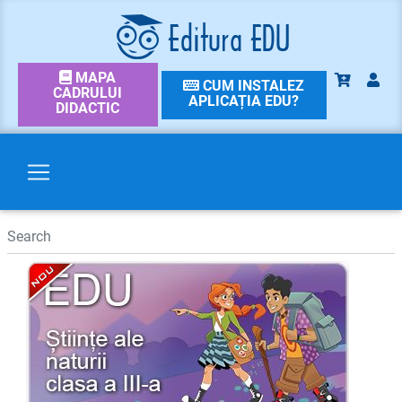
MAPA
CUM INSTALEZ
CADRULUI
APLICAȚIA EDU?
DIDACTIC