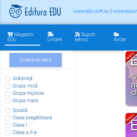
www.edu-soft.eu
|
www.educr
Magazin
Suport
Livrare
Avize
EDU
tehnic
ȘTERGE FILTRELE
Grădiniță:
Grupa mică
Grupa mijlocie
Grupa mare
Școală:
Clasa pregătitoare
Clasa I
Clasa a II-a