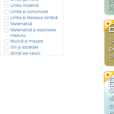
Limba modernă
Limbă și comunicare
Limba și literatura română
Matematică
Matematică și explorarea
mediului
Muzică și mișcare
Om și societate
Științe ale naturii
Aplicație Android
Include resurse didactice
Include soft educațional
Integrat
Joc 3D