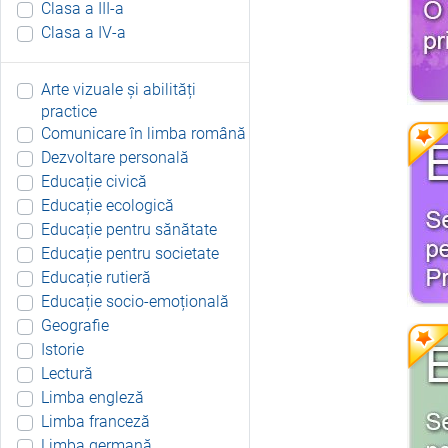
Clasa a III-a
Clasa a IV-a
Arte vizuale și abilități
practice
Comunicare în limba română
Dezvoltare personală
Educație civică
Educație ecologică
Educație pentru sănătate
Educație pentru societate
Educație rutieră
Educație socio-emoțională
Geografie
Istorie
Lectură
Limba engleză
Limba franceză
Limba germană