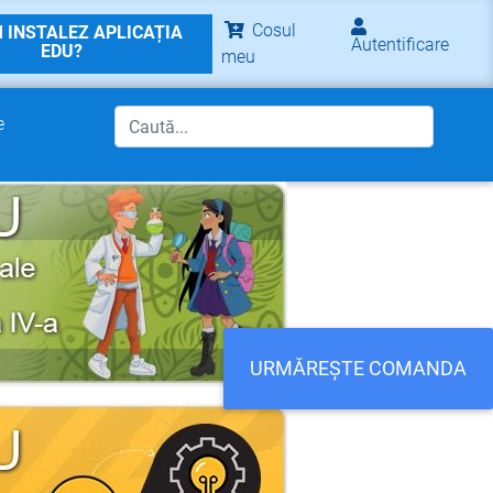
Cosul
 INSTALEZ APLICAȚIA
Autentificare
EDU?
meu
e
URMĂREȘTE COMANDA