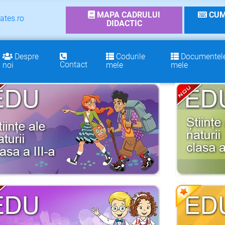
MAPA CADRULUI
CUM
ates.ro
DIDACTIC
Despre
Codurile
Documentel
Contact
noi
mele
mele