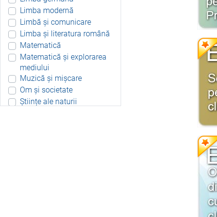
Limba modernă
Limbă și comunicare
Limba și literatura română
Matematică
Matematică și explorarea
mediului
Muzică și mișcare
Om și societate
Științe ale naturii
Aplicație Android
Include resurse didactice
Include soft educațional
Integrat
Joc 3D