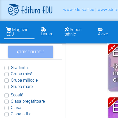
www.edu-soft.eu
|
www.educr
Magazin
Suport
Livrare
Avize
EDU
tehnic
ȘTERGE FILTRELE
Grădiniță:
Grupa mică
Grupa mijlocie
Grupa mare
Școală:
Clasa pregătitoare
Clasa I
Clasa a II-a