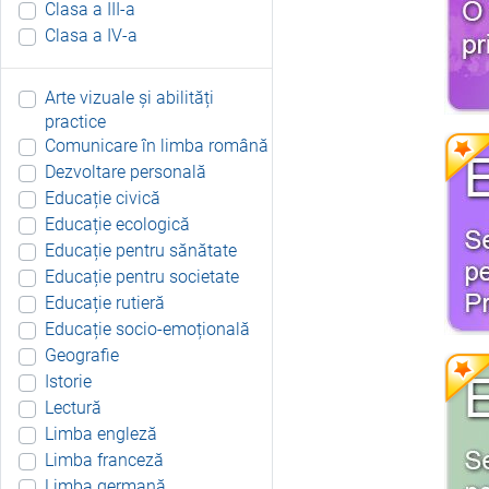
Clasa a III-a
Clasa a IV-a
Arte vizuale și abilități
practice
Comunicare în limba română
Dezvoltare personală
Educație civică
Educație ecologică
Educație pentru sănătate
Educație pentru societate
Educație rutieră
Educație socio-emoțională
Geografie
Istorie
Lectură
Limba engleză
Limba franceză
Limba germană