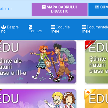
MAPA CADRULUI
CUM
ates.ro
DIDACTIC
Despre
Codurile
Documentel
Contact
noi
mele
mele