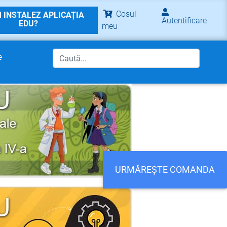
Cosul
 INSTALEZ APLICAȚIA
Autentificare
EDU?
meu
e
URMĂREȘTE COMANDA