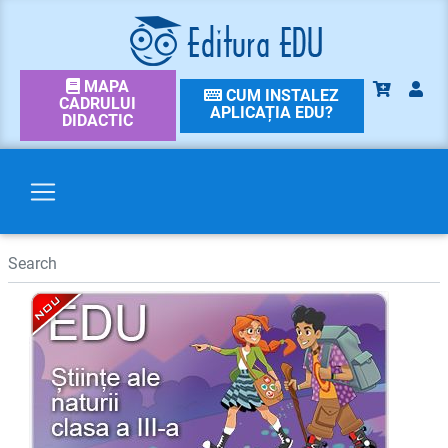
MAPA
CUM INSTALEZ
CADRULUI
APLICAȚIA EDU?
DIDACTIC