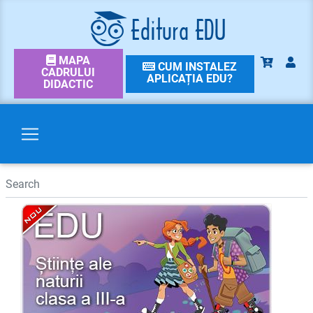
MAPA
CUM INSTALEZ
CADRULUI
APLICAȚIA EDU?
DIDACTIC