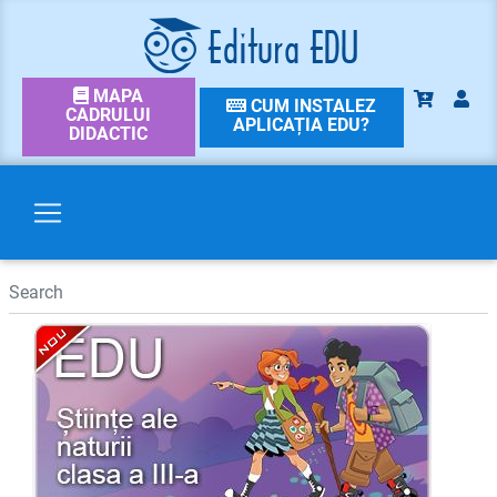
MAPA
CUM INSTALEZ
CADRULUI
APLICAȚIA EDU?
DIDACTIC