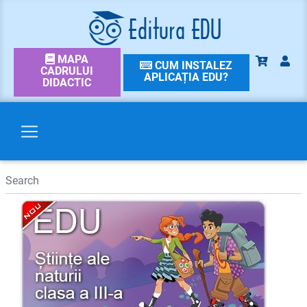
MAPA
CUM INSTALEZ
CADRULUI
APLICAȚIA EDU?
DIDACTIC