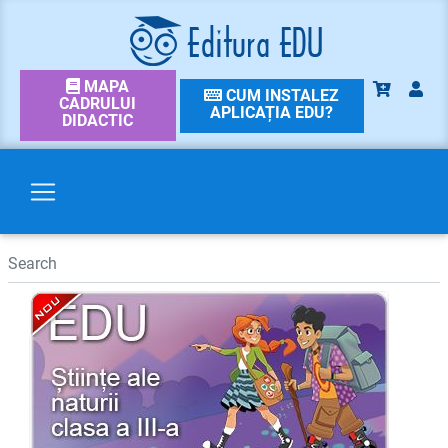
MAPA
CUM INSTALEZ
CADRULUI
APLICAȚIA EDU?
DIDACTIC