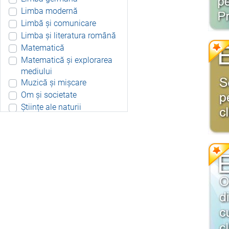
Limba modernă
Limbă și comunicare
Limba și literatura română
Matematică
Matematică și explorarea
mediului
Muzică și mișcare
Om și societate
Științe ale naturii
Aplicație Android
Include resurse didactice
Include soft educațional
Integrat
Joc 3D