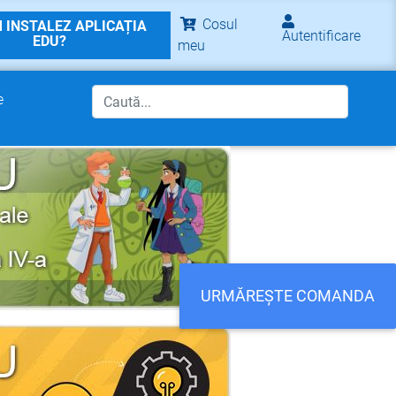
Cosul
 INSTALEZ APLICAȚIA
Autentificare
EDU?
meu
e
URMĂREȘTE COMANDA