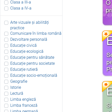
Clasa a III-a
Clasa a IV-a
Arte vizuale și abilități
practice
Comunicare în limba română
Dezvoltare personală
Educație civică
Educație ecologică
Educație pentru sănătate
Educație pentru societate
Educație rutieră
Educație socio-emoțională
Geografie
Istorie
Lectură
Limba engleză
Limba franceză
Limba germană