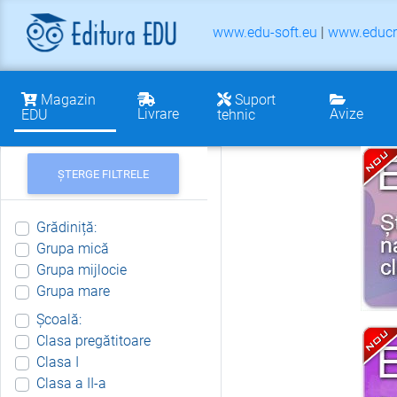
www.edu-soft.eu
|
www.educr
Magazin
Suport
Livrare
Avize
EDU
tehnic
ȘTERGE FILTRELE
Grădiniță:
Grupa mică
Grupa mijlocie
Grupa mare
Școală:
Clasa pregătitoare
Clasa I
Clasa a II-a