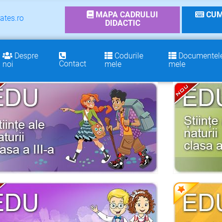
MAPA CADRULUI
CUM
ates.ro
DIDACTIC
Despre
Codurile
Documentel
Contact
noi
mele
mele