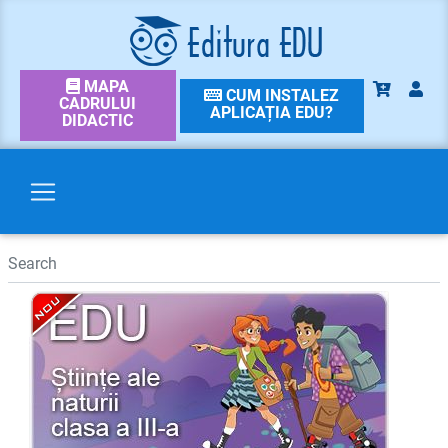
MAPA
CUM INSTALEZ
CADRULUI
APLICAȚIA EDU?
DIDACTIC