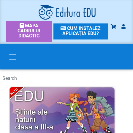
MAPA
CUM INSTALEZ
CADRULUI
APLICAȚIA EDU?
DIDACTIC