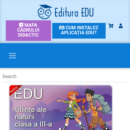
MAPA
CUM INSTALEZ
CADRULUI
APLICAȚIA EDU?
DIDACTIC