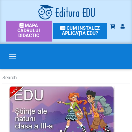
MAPA
CUM INSTALEZ
CADRULUI
APLICAȚIA EDU?
DIDACTIC