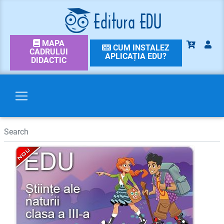
MAPA
CUM INSTALEZ
CADRULUI
APLICAȚIA EDU?
DIDACTIC