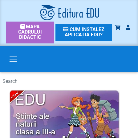
MAPA
CUM INSTALEZ
CADRULUI
APLICAȚIA EDU?
DIDACTIC