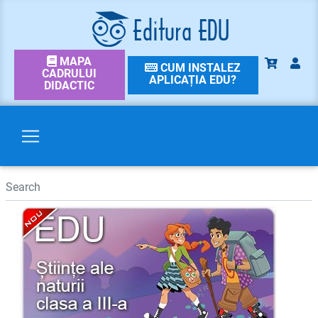
MAPA
CUM INSTALEZ
CADRULUI
APLICAȚIA EDU?
DIDACTIC