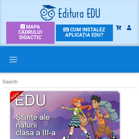
MAPA
CUM INSTALEZ
CADRULUI
APLICAȚIA EDU?
DIDACTIC