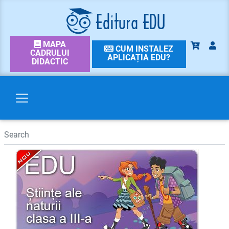
MAPA
CUM INSTALEZ
CADRULUI
APLICAȚIA EDU?
DIDACTIC