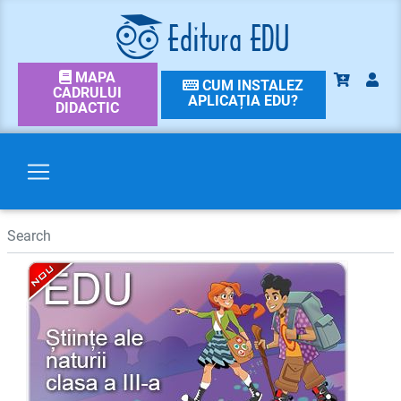
MAPA
CUM INSTALEZ
CADRULUI
APLICAȚIA EDU?
DIDACTIC