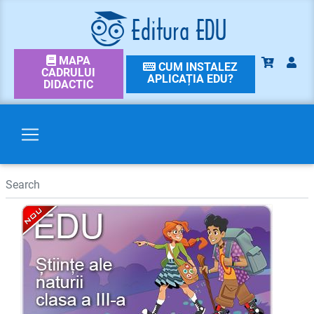
MAPA
CUM INSTALEZ
CADRULUI
APLICAȚIA EDU?
DIDACTIC