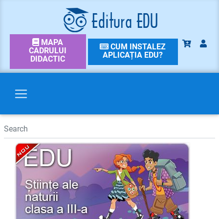
MAPA
CUM INSTALEZ
CADRULUI
APLICAȚIA EDU?
DIDACTIC