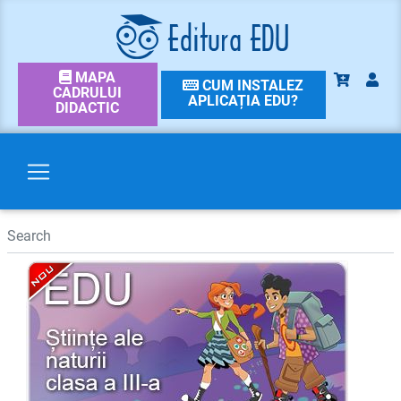
MAPA
CUM INSTALEZ
CADRULUI
APLICAȚIA EDU?
DIDACTIC